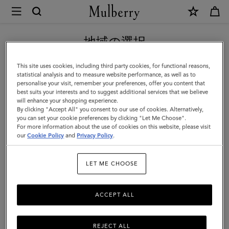
×
Mulberry
|
新作アイテム｜送料無料
レ
地域の選択
ザ
現在日本サイトを閲覧していますが、アメリカにいることがわか
This site uses cookies, including third party cookies, for functional reasons,
ー
りました。
statistical analysis and to measure website performance, as well as to
personalise your visit, remember your preferences, offer you content that
ド
best suits your interests and to suggest additional services that we believe
アメリカのサイトにいく
will enhance your shopping experience.
ッ
By clicking "Accept All" you consent to our use of cookies. Alternatively,
グ
you can set your cookie preferences by clicking "Let Me Choose".
For more information about the use of cookies on this website, please visit
日本のサイトへ移動する
カ
our
Cookie Policy
and
Privacy Policy
.
ラ
LET ME CHOOSE
ー
ミ
ACCEPT ALL
デ
ィ
REJECT ALL