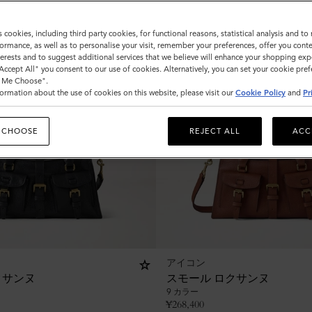
s cookies, including third party cookies, for functional reasons, statistical analysis and t
ormance, as well as to personalise your visit, remember your preferences, offer you conte
nterests and to suggest additional services that we believe will enhance your shopping exp
"Accept All" you consent to our use of cookies. Alternatively, you can set your cookie pre
t Me Choose".
ormation about the use of cookies on this website, please visit our
Cookie Policy
and
Pr
 CHOOSE
REJECT ALL
ACC
アイコン
クサンヌ
スモール ロクサンヌ
9 カラー
¥
268,400