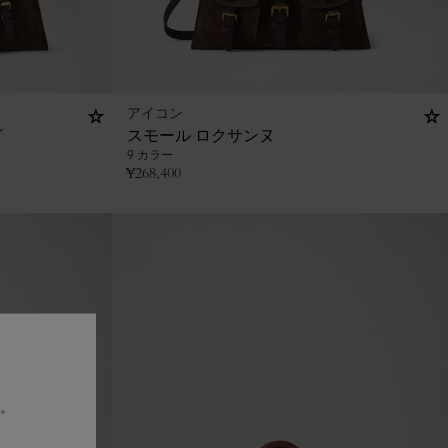
アイコン
グ
スモール ロクサンヌ
9 カラー
¥
268,400
。