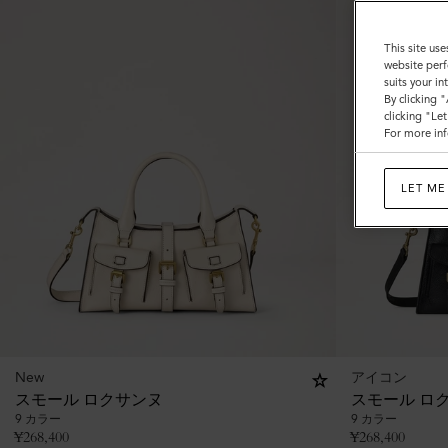
This site use
website perf
suits your i
By clicking 
clicking "Le
For more inf
LET ME
New
アイコン
スモール ロクサンヌ
スモール ロ
9 カラー
9 カラー
¥
268,400
¥
268,400