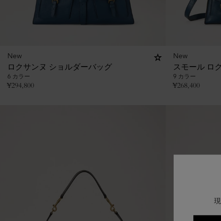
New
New
ロクサンヌ ショルダーバッグ
スモール ロ
6 カラー
9 カラー
¥
294,800
¥
268,400
現