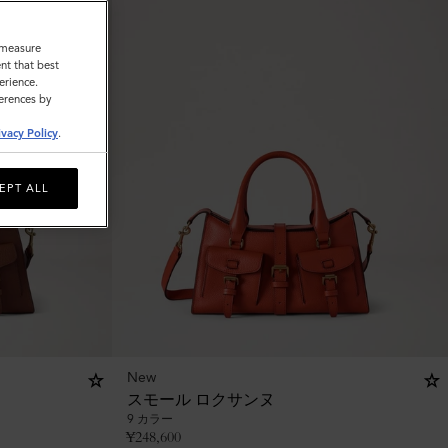
o measure
nt that best
erience.
ferences by
ivacy Policy
.
EPT ALL
New
スモール ロクサンヌ
9 カラー
¥
248,600