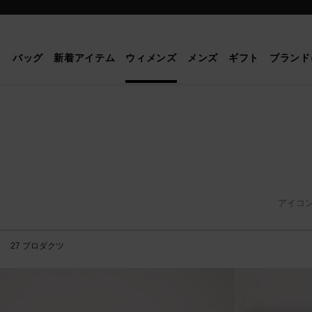
Mulberry
|
ロ
バッグ
新着アイテム
ウィメンズ
メンズ
ギフト
ブランド
ク
サ
ン
ヌ
アイコ
27
プロダクツ