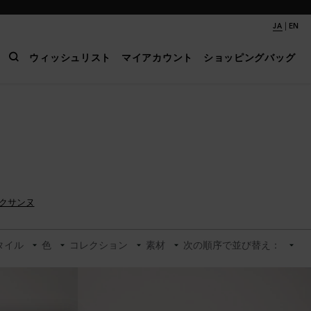
|
JA
EN
ウィッシュリスト
マイアカウント
ショッピングバッグ
クサンヌ
タイル
色
コレクション
素材
次の順序で並び替え：