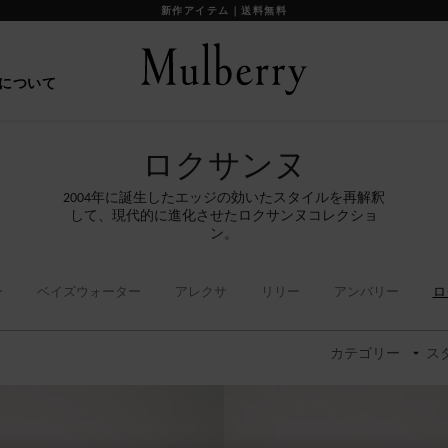
【重要】お盆期間中の配送に関して
について
ロクサンヌ
年に誕生したエッジの効いたスタイルを再解釈
2004
して、現代的に進化させたロクサンヌコレクショ
ン。
ン
ベイズウォーター
アレクサ
リリー
アンバリー
ロ
カテゴリー
ス