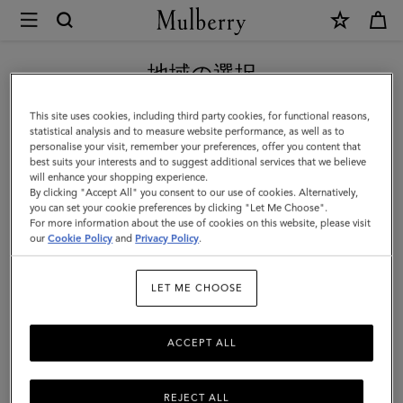
×
Mulberry
|
【重要】価格改定のお知らせ
ア
地域の選択
アクセサリー
ク
現在日本サイトを閲覧していますが、アメリカにいることがわか
This site uses cookies, including third party cookies, for functional reasons,
セ
機能性を重視したアイテムが揃う、マルベリーのメンズファッショ
りました。
statistical analysis and to measure website performance, as well as to
ンアクセサリーのラインナップ。実用的でありながらスタイリッシ
personalise your visit, remember your preferences, offer you content that
サ
ュな装いを叶えるサングラス、手袋、ベルト、ベースボールキャッ
best suits your interests and to suggest additional services that we believe
アメリカのサイトにいく
will enhance your shopping experience.
リ
プ、バケットハットなど、優れたデザイン性を誇るアイテムをご用
By clicking "Accept All" you consent to our use of cookies. Alternatively,
意しております。
ー
you can set your cookie preferences by clicking "Let Me Choose".
For more information about the use of cookies on this website, please visit
日本のサイトへ移動する
|
our
Cookie Policy
and
Privacy Policy
.
アクセサリー
ウォレット
スカーフ
帽子＆手袋
サン
Men
LET ME CHOOSE
フィルターと並び替え
67
プロダクツ
ACCEPT ALL
REJECT ALL