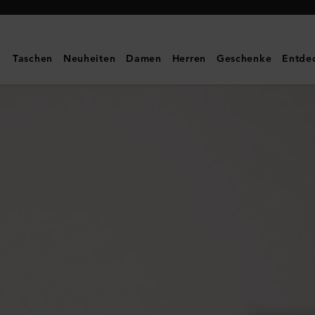
Mulberry
|
8
Taschen
Neuheiten
Damen
Herren
Geschenke
Entde
Karten
Zip
Around
Portemonnaie
|
Leder
mit
klassischer
Narbung
in
Mulberry