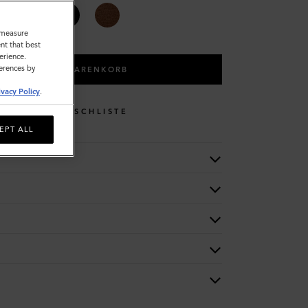
o measure
nt that best
erience.
ferences by
IN DEN WARENKORB
ivacy Policy
.
WUNSCHLISTE
EPT ALL