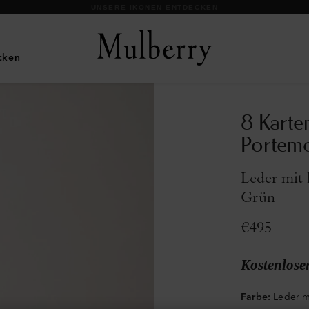
UNSERE IKONEN ENTDECKEN
cken
8 Karte
Portem
Leder mit 
Grün
€495
Kostenlose
Farbe
:
Leder m