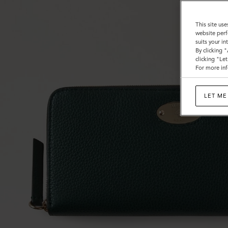
Grün
This site use
website perf
suits your i
By clicking 
clicking "Le
For more inf
LET ME