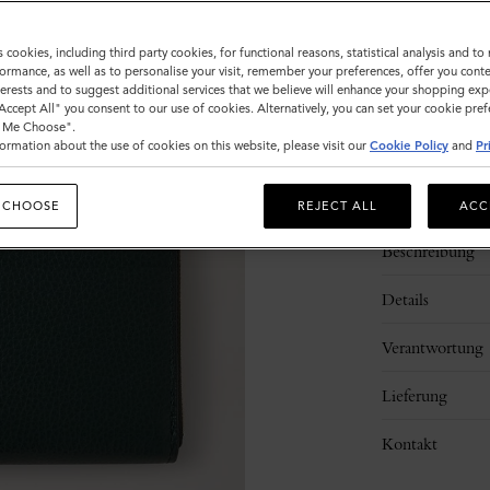
s cookies, including third party cookies, for functional reasons, statistical analysis and t
ormance, as well as to personalise your visit, remember your preferences, offer you conte
nterests and to suggest additional services that we believe will enhance your shopping exp
"Accept All" you consent to our use of cookies. Alternatively, you can set your cookie pre
t Me Choose".
ormation about the use of cookies on this website, please visit our
Cookie Policy
and
Pr
 CHOOSE
REJECT ALL
ACC
Beschreibung
Details
Verantwortung
Lieferung
Kontakt