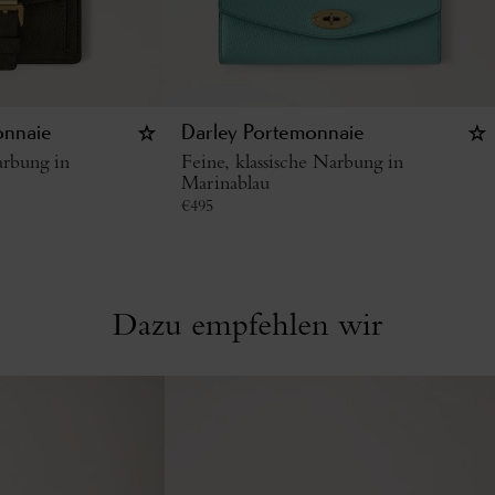
onnaie
Darley Portemonnaie
arbung in
Feine, klassische Narbung in
Marinablau
€
495
Dazu empfehlen wir