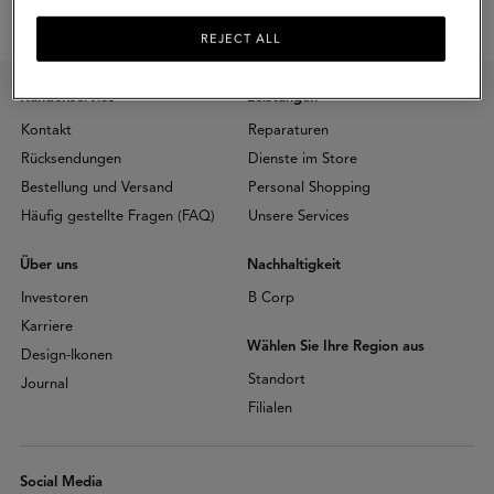
REJECT ALL
Kundenservice
Leistungen
Kontakt
Reparaturen
Rücksendungen
Dienste im Store
Bestellung und Versand
Personal Shopping
Häufig gestellte Fragen (FAQ)
Unsere Services
Über uns
Nachhaltigkeit
Investoren
B Corp
Karriere
Wählen Sie Ihre Region aus
Design-Ikonen
Standort
Journal
Filialen
Social Media