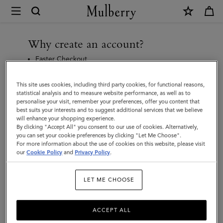
×
Konto
aktivieren
|
Why create an account?
Mulberry
Faster Checkout
Access to online returns
Save and reference your past purchases
This site uses cookies, including third party cookies, for functional reasons,
Personalised recommendations
statistical analysis and to measure website performance, as well as to
personalise your visit, remember your preferences, offer you content that
best suits your interests and to suggest additional services that we believe
Aktivieren Sie Ihren Account
will enhance your shopping experience.
By clicking "Accept All" you consent to our use of cookies. Alternatively,
Geben Sie die E-Mail-Adresse ein, die Sie bei
you can set your cookie preferences by clicking "Let Me Choose".
Ihrer letzten Bestellung benutzt haben. Wir
For more information about the use of cookies on this website, please visit
schicken Ihnen im Anschluss eine E-Mail, mit
our
Cookie Policy
and
Privacy Policy
.
der Sie Ihren Mulberry Account einrichten
können.
LET ME CHOOSE
ACCEPT ALL