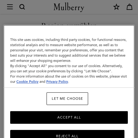
×
Mulberry
|
UNSERE IKONEN ENTDECKEN
Portemonnaies
Region auswählen
Portemonnaies
|
Sie befinden sich auf unserer Seite für Österreich, aber wir
This site uses cookies, including third party cookies, for functional reasons,
Kleinlederwaren
Entdecken Sie Mulberrys Sortiment an Damenbrieftaschen, die von
haben festgestellt, dass Sie hier sind: Vereinigte Staaten.
statistical analysis and to measure website performance, as well as to
unseren Handwerkern aus Materialien höchster Qualität perfekt
personalise your visit, remember your preferences, offer you content that
|
gefertigt wurden und sowohl in ihrer Funktionalität als auch in
best suits your interests and to suggest additional services that we believe
SEITE FÜR VEREINIGTE
will enhance your shopping experience.
Damen
ihrem Stil den Test der Zeit bestehen.
STAATEN BESUCHEN
By clicking "Accept All" you consent to our use of cookies. Alternatively,
you can set your cookie preferences by clicking "Let Me Choose".
For more information about the use of cookies on this website, please visit
Alle Accessoires
Schals
Hüte, Mützen & Handschuhe
Sch
our
Cookie Policy
and
Privacy Policy
.
AUF FOLGENDER WEBSEITE
FORTFAHREN: ÖSTERREICH
Filter And Sort
105
Products
LET ME CHOOSE
ACCEPT ALL
REJECT ALL