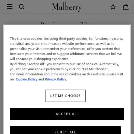
×
Mulberry
|
NEUHEITEN MIT KOSTENLOSEM VERSAND SHOPPEN
Rucksäcke
Region auswählen
Rucksäcke
|
Sie befinden sich auf unserer Seite für Österreich, aber wir
This site uses cookies, including third party cookies, for functional reasons,
Damentaschen
Entdecken Sie Mulberrys Auswahl an Designer-Rucksäcken für
haben festgestellt, dass Sie hier sind: Vereinigte Staaten.
statistical analysis and to measure website performance, as well as to
Damen.
personalise your visit, remember your preferences, offer you content that
|
best suits your interests and to suggest additional services that we believe
SEITE FÜR VEREINIGTE
will enhance your shopping experience.
Damen
STAATEN BESUCHEN
By clicking "Accept All" you consent to our use of cookies. Alternatively,
Mini-Taschen
Henkeltaschen
Beuteltaschen
Rucksäcke
you can set your cookie preferences by clicking "Let Me Choose".
For more information about the use of cookies on this website, please visit
our
Cookie Policy
and
Privacy Policy
.
Filter And Sort
16
Products
AUF FOLGENDER WEBSEITE
FORTFAHREN: ÖSTERREICH
LET ME CHOOSE
ACCEPT ALL
REJECT ALL