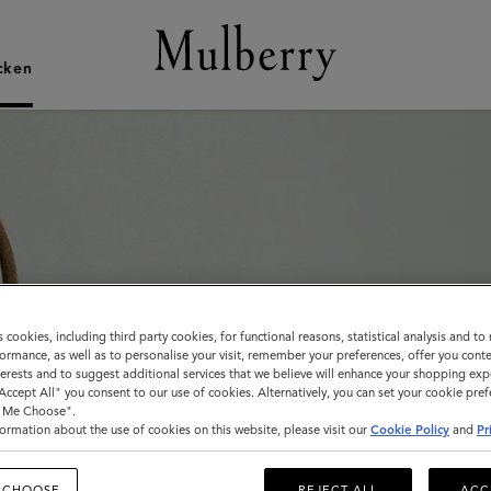
cken
s cookies, including third party cookies, for functional reasons, statistical analysis and t
ormance, as well as to personalise your visit, remember your preferences, offer you conte
nterests and to suggest additional services that we believe will enhance your shopping exp
"Accept All" you consent to our use of cookies. Alternatively, you can set your cookie pre
t Me Choose".
ormation about the use of cookies on this website, please visit our
Cookie Policy
and
Pr
 CHOOSE
REJECT ALL
ACC