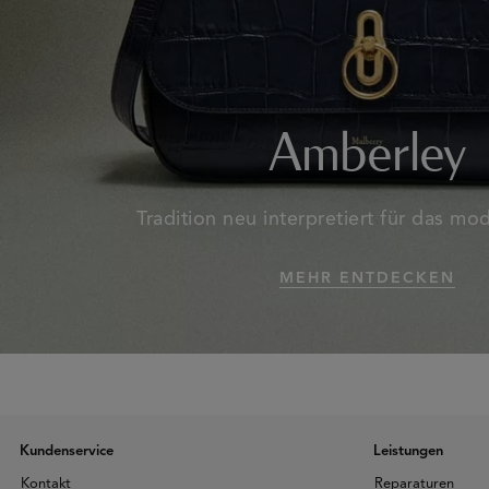
Amberley
Tradition neu interpretiert für das m
MEHR ENTDECKEN
Kundenservice
Leistungen
Kontakt
Reparaturen