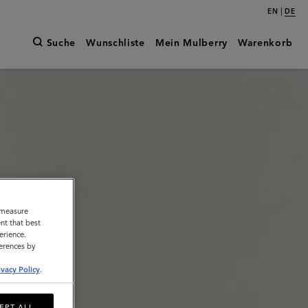
|
EN
DE
Suche
Wunschliste
Mein Mulberry
Warenkorb
o measure
nt that best
erience.
ferences by
ivacy Policy
.
EPT ALL