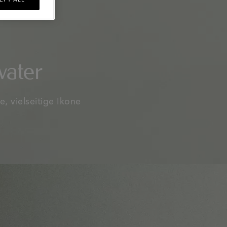
water
e, vielseitige Ikone