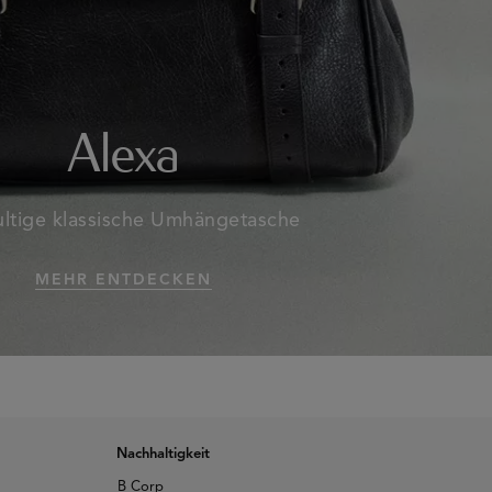
Alexa
ultige klassische Umhängetasche
MEHR ENTDECKEN
Nachhaltigkeit
B Corp