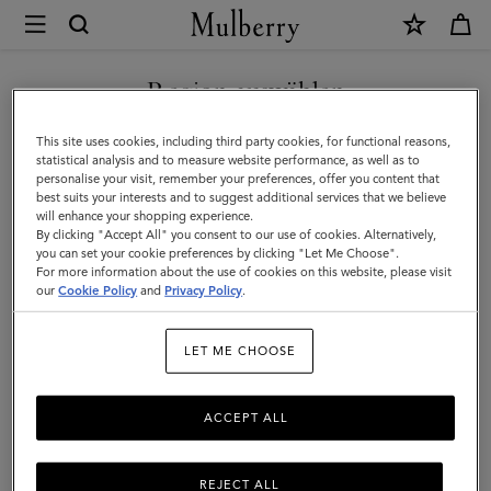
×
Mulberry
|
NEUHEITEN MIT KOSTENLOSEM VERSAND SHOPPEN
Die
Region auswählen
Die Scotchgrain-Edition
Scotchgrain-
Sie befinden sich auf unserer Seite für Österreich, aber wir
This site uses cookies, including third party cookies, for functional reasons,
Edition
Entdecken Sie die gesamte Scotchgrain-Kollektion, unser
haben festgestellt, dass Sie hier sind: Vereinigte Staaten.
statistical analysis and to measure website performance, as well as to
traditionelles Material, das aus rekombinierten biobasierten und
personalise your visit, remember your preferences, offer you content that
recycelten Materialien besteht und mit einer unverwechselbaren
best suits your interests and to suggest additional services that we believe
SEITE FÜR VEREINIGTE
will enhance your shopping experience.
Kieselstruktur geprägt ist.
STAATEN BESUCHEN
By clicking "Accept All" you consent to our use of cookies. Alternatively,
you can set your cookie preferences by clicking "Let Me Choose".
For more information about the use of cookies on this website, please visit
our
Cookie Policy
and
Privacy Policy
.
Filter And Sort
33
Products
AUF FOLGENDER WEBSEITE
FORTFAHREN: ÖSTERREICH
LET ME CHOOSE
ACCEPT ALL
REJECT ALL