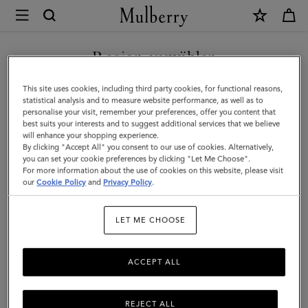
×
Mulberry
|
UNSERE IKONEN ENTDECKEN
Geschenke
Region auswählen
Geschenke für Damen
für
Sie befinden sich auf unserer Seite für Österreich, aber wir
This site uses cookies, including third party cookies, for functional reasons,
Damen
Entdecken Sie unsere Auswahl an luxuriösen Geschenken für
haben festgestellt, dass Sie hier sind: Vereinigte Staaten.
statistical analysis and to measure website performance, as well as to
Damen. Ob Handtaschen, Schmuck, Accessoires oder mehr –
personalise your visit, remember your preferences, offer you content that
kaufen Sie Designer-Geschenke für sie bei Mulberry.
best suits your interests and to suggest additional services that we believe
SEITE FÜR VEREINIGTE
will enhance your shopping experience.
STAATEN BESUCHEN
By clicking "Accept All" you consent to our use of cookies. Alternatively,
you can set your cookie preferences by clicking "Let Me Choose".
Geschenke
Geschenke für Damen
Geschenke für Herren
G
For more information about the use of cookies on this website, please visit
our
Cookie Policy
and
Privacy Policy
.
AUF FOLGENDER WEBSEITE
FORTFAHREN: ÖSTERREICH
Filter And Sort
172
Products
LET ME CHOOSE
ACCEPT ALL
REJECT ALL