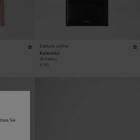
Exklusiv online
Kartenetui
26 Farben
€
185
 dass Sie