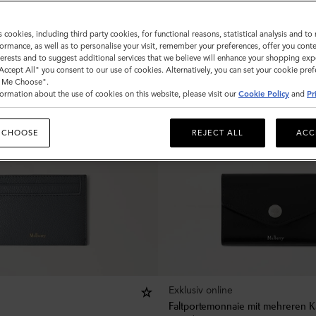
s cookies, including third party cookies, for functional reasons, statistical analysis and t
ormance, as well as to personalise your visit, remember your preferences, offer you conte
nterests and to suggest additional services that we believe will enhance your shopping exp
"Accept All" you consent to our use of cookies. Alternatively, you can set your cookie pre
t Me Choose".
ormation about the use of cookies on this website, please visit our
Cookie Policy
and
Pr
 CHOOSE
REJECT ALL
ACC
Exklusiv online
Faltportemonnaie mit mehreren K