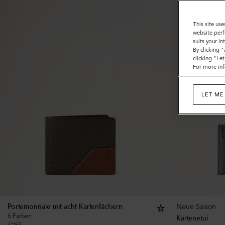
This site use
website perf
suits your i
By clicking 
clicking "Le
For more inf
LET ME
Neue Saison
Portemonnaie mit acht Kartenfächern
6 Farben
Kartenetui