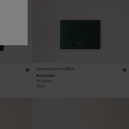
Demnächst erhältlich
Kartenetui
26 Farben
€
185