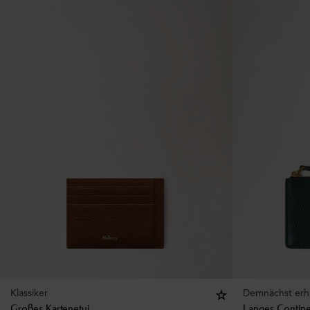
Klassiker
Demnächst erhä
Großes Kartenetui
Langes Continen