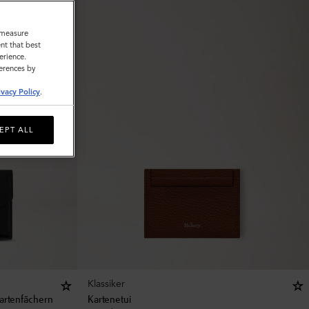
o measure
nt that best
erience.
ferences by
ivacy Policy
.
EPT ALL
Klassiker
artenfächern
Kartenetui