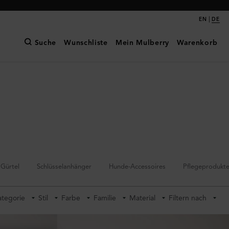
|
EN
DE
Suche
Wunschliste
Mein Mulberry
Warenkorb
Gürtel
Schlüsselanhänger
Hunde-Accessoires
Pflegeprodukt
ategorie
Stil
Farbe
Familie
Material
Filtern nach