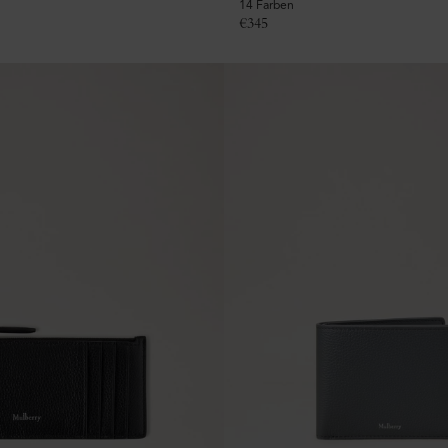
14 Farben
€
345