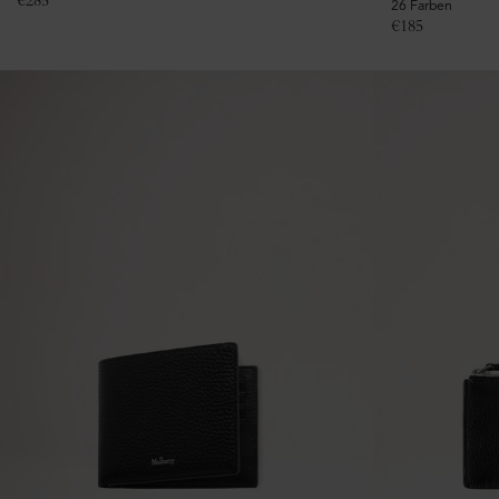
€
285
26 Farben
€
185