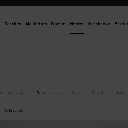
Mulberry
|
Portemonnaies
Taschen
Neuheiten
Damen
Herren
Geschenke
Entde
|
Kleinlederwaren
für
Herren
|
Herren
Alle Accessoires
Portemonnaies
Schals
Hüte & Handschuhe
36
Products