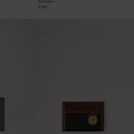
26 Farben
€
185