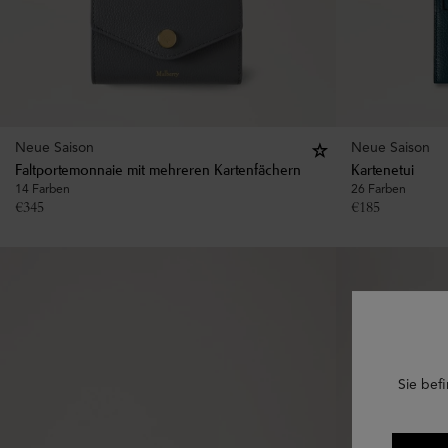
Neue Saison
Neue Saison
Faltportemonnaie mit mehreren Kartenfächern
Kartenetui
14 Farben
26 Farben
€
345
€
185
Sie befi