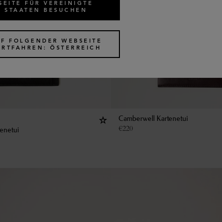
SEITE FÜR VEREINIGTE
STAATEN BESUCHEN
UF FOLGENDER WEBSEITE
ORTFAHREN: ÖSTERREICH
Camberwell Kartenetui
€
220
enetui