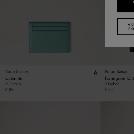
A
F
Neue Saison
Neue Saison
Kartenetui
Farringdon Kart
26 Farben
2 Farben
€
185
€
235