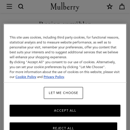
×
Mulberry
|
NEUHEITEN MIT KOSTENLOSEM VERSAND SHOPPEN
Mittelgroße
Region auswählen
Clipper
Sie befinden sich auf unserer Seite für Österreich, aber wir
This site uses cookies, including third party cookies, for functional reasons,
|
haben festgestellt, dass Sie hier sind: Vereinigte Staaten.
statistical analysis and to measure website performance, as well as to
personalise your visit, remember your preferences, offer you content that
BioVeg-
best suits your interests and to suggest additional services that we believe
SEITE FÜR VEREINIGTE
will enhance your shopping experience.
Scotchgrain
STAATEN BESUCHEN
By clicking "Accept All" you consent to our use of cookies. Alternatively,
&
you can set your cookie preferences by clicking "Let Me Choose".
For more information about the use of cookies on this website, please visit
Glattes
our
Cookie Policy
and
Privacy Policy
.
AUF FOLGENDER WEBSEITE
FORTFAHREN: ÖSTERREICH
Kalbsleder
LET ME CHOOSE
in
Schwarz
ACCEPT ALL
&
Cognac
REJECT ALL