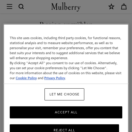
×
Mulberry
|
NEUHEITEN MIT KOSTENLOSEM VERSAND SHOPPEN
Farringdon
Region auswählen
Kartenetui
Sie befinden sich auf unserer Seite für Österreich, aber wir
This site uses cookies, including third party cookies, for functional reasons,
|
haben festgestellt, dass Sie hier sind: Vereinigte Staaten.
statistical analysis and to measure website performance, as well as to
personalise your visit, remember your preferences, offer you content that
Feine,
best suits your interests and to suggest additional services that we believe
SEITE FÜR VEREINIGTE
will enhance your shopping experience.
strukturierte
STAATEN BESUCHEN
By clicking "Accept All" you consent to our use of cookies. Alternatively,
Narbung
you can set your cookie preferences by clicking "Let Me Choose".
For more information about the use of cookies on this website, please visit
in
our
Cookie Policy
and
Privacy Policy
.
AUF FOLGENDER WEBSEITE
FORTFAHREN: ÖSTERREICH
Schwarz
LET ME CHOOSE
ACCEPT ALL
REJECT ALL