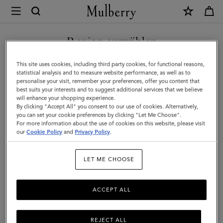
×
Mulberry
|
NEUHEITEN MIT KOSTENLOSEM VERSAND SHOPPEN
Chiltern
Region auswählen
Smartphone-
Sie befinden sich auf unserer Seite für Österreich, aber wir
This site uses cookies, including third party cookies, for functional reasons,
Tasche
haben festgestellt, dass Sie hier sind: Vereinigte Staaten.
statistical analysis and to measure website performance, as well as to
personalise your visit, remember your preferences, offer you content that
|
best suits your interests and to suggest additional services that we believe
SEITE FÜR VEREINIGTE
will enhance your shopping experience.
Feine,
STAATEN BESUCHEN
By clicking "Accept All" you consent to our use of cookies. Alternatively,
klassische
you can set your cookie preferences by clicking "Let Me Choose".
For more information about the use of cookies on this website, please visit
Narbung
our
Cookie Policy
and
Privacy Policy
.
AUF FOLGENDER WEBSEITE
FORTFAHREN: ÖSTERREICH
in
LET ME CHOOSE
Schwarz
ACCEPT ALL
REJECT ALL