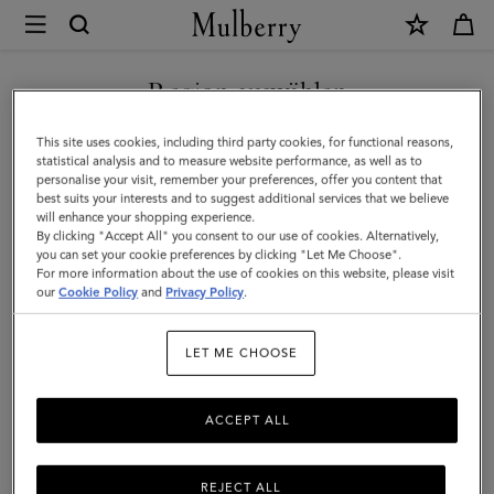
×
Mulberry
|
NEUHEITEN MIT KOSTENLOSEM VERSAND SHOPPEN
Chiltern
Region auswählen
Kuriertasche
Sie befinden sich auf unserer Seite für Österreich, aber wir
This site uses cookies, including third party cookies, for functional reasons,
zum
haben festgestellt, dass Sie hier sind: Vereinigte Staaten.
statistical analysis and to measure website performance, as well as to
personalise your visit, remember your preferences, offer you content that
Umhängen
best suits your interests and to suggest additional services that we believe
SEITE FÜR VEREINIGTE
will enhance your shopping experience.
|
STAATEN BESUCHEN
By clicking "Accept All" you consent to our use of cookies. Alternatively,
Naturleder
you can set your cookie preferences by clicking "Let Me Choose".
For more information about the use of cookies on this website, please visit
in
our
Cookie Policy
and
Privacy Policy
.
AUF FOLGENDER WEBSEITE
FORTFAHREN: ÖSTERREICH
Eiche
LET ME CHOOSE
ACCEPT ALL
REJECT ALL