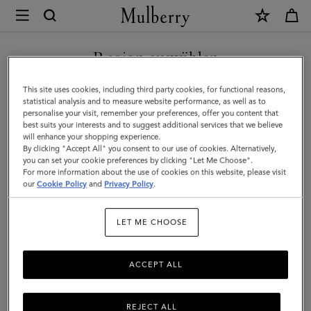
×
Mulberry
|
NEUHEITEN MIT KOSTENLOSEM VERSAND SHOPPEN
Portemonnaie
Region auswählen
mit
Sie befinden sich auf unserer Seite für Österreich, aber wir
This site uses cookies, including third party cookies, for functional reasons,
acht
haben festgestellt, dass Sie hier sind: Vereinigte Staaten.
statistical analysis and to measure website performance, as well as to
personalise your visit, remember your preferences, offer you content that
Kartenfächern
best suits your interests and to suggest additional services that we believe
SEITE FÜR VEREINIGTE
will enhance your shopping experience.
|
STAATEN BESUCHEN
By clicking "Accept All" you consent to our use of cookies. Alternatively,
Grobe
you can set your cookie preferences by clicking "Let Me Choose".
For more information about the use of cookies on this website, please visit
Narbung
our
Cookie Policy
and
Privacy Policy
.
AUF FOLGENDER WEBSEITE
FORTFAHREN: ÖSTERREICH
in
LET ME CHOOSE
Mulberry
Green
ACCEPT ALL
REJECT ALL