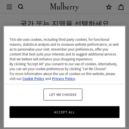
×
Mulberry
|
신상 상품을 무료 배송으로 만나보세요
릴
국가 또는 지역을 선택하세요
리
현재 대한민국에서 접속하신 국가 웹사이트는 미국입니다.
|
This site uses cookies, including third party cookies, for functional
reasons, statistical analysis and to measure website performance, as well
아
as to personalise your visit, remember your preferences, offer you
미국 웹사이트로 이동하기
content that best suits your interests and to suggest additional services
웃
that we believe will enhance your shopping experience.
By clicking "Accept All" you consent to our use of cookies. Alternatively,
오
대한민국 사이트에서 계속 하기
you can set your cookie preferences by clicking "Let Me Choose".
For more information about the use of cookies on this website, please
브
visit our
Cookie Policy
and
Privacy Policy
.
더
블
LET ME CHOOSE
루
ACCEPT ALL
스
몰