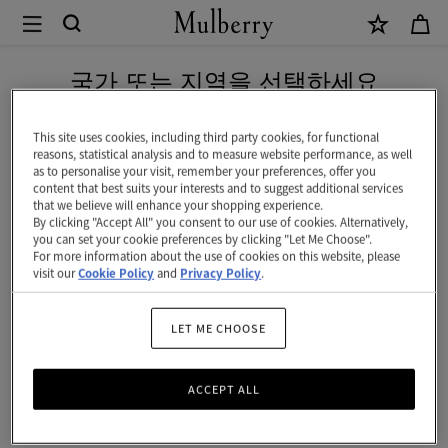
×
Mulberry
|
신상 상품을 무료 배송으로 만나보세요
8
국가 또는 지역을 선택하세요
카
현재 대한민국에서 접속하신 국가 웹사이트는 미국입니다.
드
This site uses cookies, including third party cookies, for functional
reasons, statistical analysis and to measure website performance, as well
지
as to personalise your visit, remember your preferences, offer you
미국 웹사이트로 이동하기
content that best suits your interests and to suggest additional services
갑
that we believe will enhance your shopping experience.
By clicking "Accept All" you consent to our use of cookies. Alternatively,
|
대한민국 사이트에서 계속 하기
you can set your cookie preferences by clicking "Let Me Choose".
For more information about the use of cookies on this website, please
오
visit our
Cookie Policy
and
Privacy Policy
.
크
스
LET ME CHOOSE
몰
ACCEPT ALL
클
래