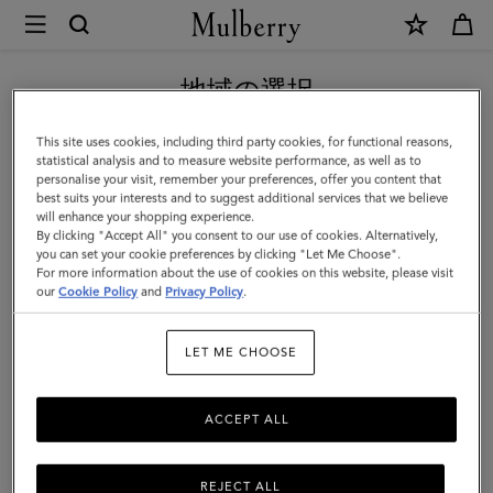
×
Mulberry
|
新作アイテム｜送料無料
ス
地域の選択
モ
現在日本サイトを閲覧していますが、アメリカにいることがわか
This site uses cookies, including third party cookies, for functional reasons,
ー
りました。
statistical analysis and to measure website performance, as well as to
personalise your visit, remember your preferences, offer you content that
ル
best suits your interests and to suggest additional services that we believe
アメリカのサイトにいく
will enhance your shopping experience.
ラ
By clicking "Accept All" you consent to our use of cookies. Alternatively,
ナ
you can set your cookie preferences by clicking "Let Me Choose".
For more information about the use of cookies on this website, please visit
日本のサイトへ移動する
ト
our
Cookie Policy
and
Privacy Policy
.
ッ
LET ME CHOOSE
プ
ハ
ACCEPT ALL
ン
ド
REJECT ALL