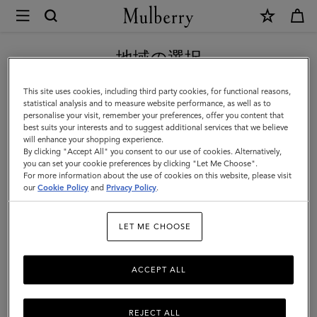
×
Mulberry
|
新作アイテム｜送料無料
ス
地域の選択
スモールレザーグッズ
モ
現在日本サイトを閲覧していますが、アメリカにいることがわか
This site uses cookies, including third party cookies, for functional reasons,
ー
ウォレットやカードケース、パースやポーチなど、人気を誇る財布
りました。
statistical analysis and to measure website performance, as well as to
をはじめとする上質なレザーで仕上げたマルベリーのスモールレザ
personalise your visit, remember your preferences, offer you content that
ル
ーグッズで、デイリーのの小物使いをランクアップ。
best suits your interests and to suggest additional services that we believe
アメリカのサイトにいく
will enhance your shopping experience.
レ
By clicking "Accept All" you consent to our use of cookies. Alternatively,
ザ
you can set your cookie preferences by clicking "Let Me Choose".
フィルターと並び替え
106
プロダクツ
For more information about the use of cookies on this website, please visit
日本のサイトへ移動する
ー
our
Cookie Policy
and
Privacy Policy
.
グ
LET ME CHOOSE
ッ
ズ
ACCEPT ALL
|
Women
REJECT ALL