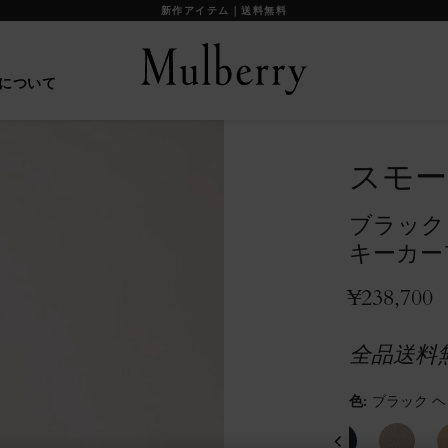
【重要】お盆期間中の配送に関して
について
スモー
ブラック
キーカー
¥238,700
全品送料
色
:
ブラック 