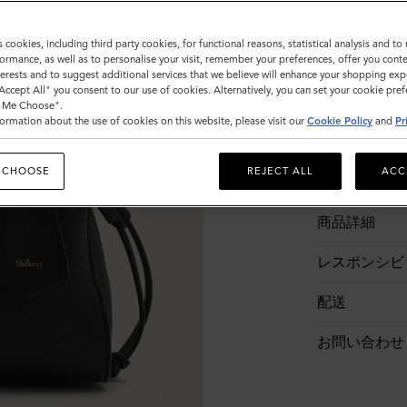
s cookies, including third party cookies, for functional reasons, statistical analysis and t
ormance, as well as to personalise your visit, remember your preferences, offer you conte
nterests and to suggest additional services that we believe will enhance your shopping exp
"Accept All" you consent to our use of cookies. Alternatively, you can set your cookie pre
t Me Choose".
ormation about the use of cookies on this website, please visit our
Cookie Policy
and
Pr
 CHOOSE
REJECT ALL
ACC
商品説明
商品詳細
レスポンシビ
配送
お問い合わせ