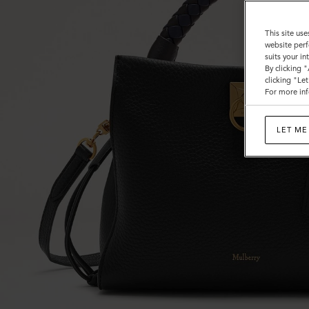
ク
ヘ
This site use
website perf
ビ
suits your i
By clicking 
ー
clicking "Le
For more inf
グ
レ
LET ME
イ
ン
レ
ザ
ー
＆
シ
ル