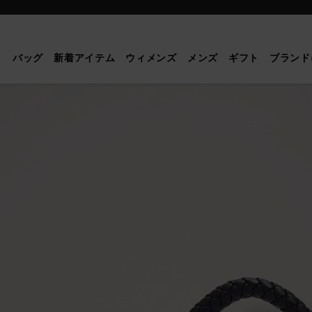
Mulberry
|
ス
バッグ
新着アイテム
ウィメンズ
メンズ
ギフト
ブランド
モ
ー
ル
ア
イ
リ
ス
|
ブ
ラ
ッ