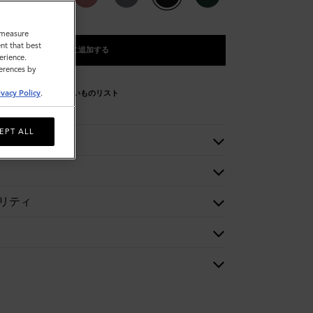
o measure
nt that best
バッグに追加する
erience.
ferences by
ivacy Policy
.
欲しいものリスト
EPT ALL
リティ