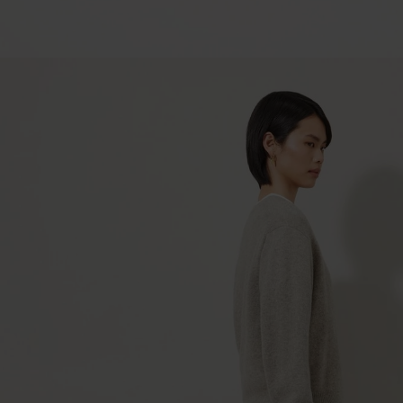
キ
ー
カ
ー
フ
レ
ザ
ー
|
Women