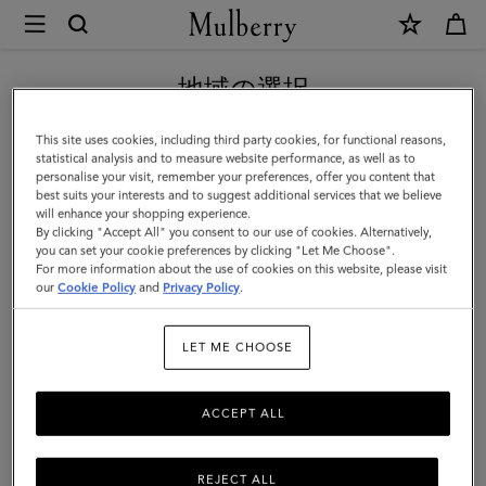
×
Mulberry
|
新作アイテム｜送料無料
オ
地域の選択
ー
現在日本サイトを閲覧していますが、アメリカにいることがわか
This site uses cookies, including third party cookies, for functional reasons,
バ
りました。
statistical analysis and to measure website performance, as well as to
personalise your visit, remember your preferences, offer you content that
ー
best suits your interests and to suggest additional services that we believe
アメリカのサイトにいく
will enhance your shopping experience.
サ
By clicking "Accept All" you consent to our use of cookies. Alternatively,
イ
you can set your cookie preferences by clicking "Let Me Choose".
For more information about the use of cookies on this website, please visit
日本のサイトへ移動する
ズ
our
Cookie Policy
and
Privacy Policy
.
チ
LET ME CHOOSE
ェ
ッ
ACCEPT ALL
ク
テ
REJECT ALL