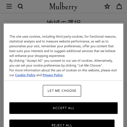
×
Mulberry
|
新作アイテム｜送料無料
ラ
地域の選択
ー
現在日本サイトを閲覧していますが、アメリカにいることがわか
This site uses cookies, including third party cookies, for functional reasons,
ジ
りました。
statistical analysis and to measure website performance, as well as to
personalise your visit, remember your preferences, offer you content that
チ
best suits your interests and to suggest additional services that we believe
アメリカのサイトにいく
will enhance your shopping experience.
ェ
By clicking "Accept All" you consent to our use of cookies. Alternatively,
ッ
you can set your cookie preferences by clicking "Let Me Choose".
For more information about the use of cookies on this website, please visit
日本のサイトへ移動する
ク
our
Cookie Policy
and
Privacy Policy
.
メ
LET ME CHOOSE
リ
ノ
ACCEPT ALL
ウ
ー
REJECT ALL