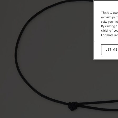
レ
ス
This site use
website perf
レ
suits your i
By clicking 
ッ
clicking "Le
For more inf
ト
|
LET ME
ブ
ラ
ッ
ク
ス
タ
ー
リ