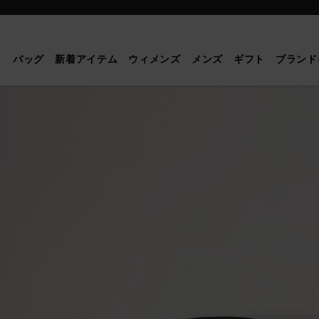
Mulberry
|
マ
バッグ
新着アイテム
ウィメンズ
メンズ
ギフト
ブランド
ル
ベ
リ
ー
ツ
リ
ー
コ
ー
ド
ブ