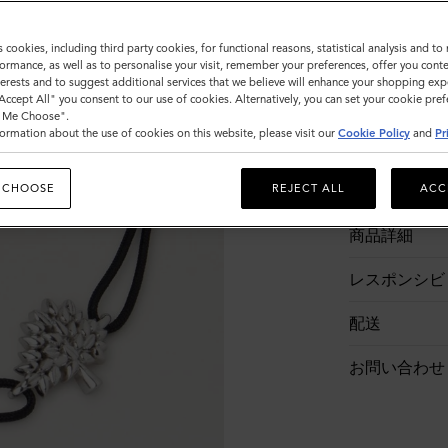
s cookies, including third party cookies, for functional reasons, statistical analysis and t
ormance, as well as to personalise your visit, remember your preferences, offer you conte
nterests and to suggest additional services that we believe will enhance your shopping exp
"Accept All" you consent to our use of cookies. Alternatively, you can set your cookie pre
t Me Choose".
ormation about the use of cookies on this website, please visit our
Cookie Policy
and
Pr
 CHOOSE
REJECT ALL
ACC
商品説明
商品詳細
レスポンシビ
配送
お問い合わせ