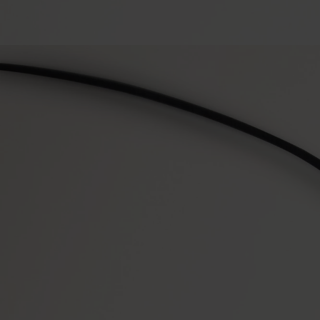
ン
グ
シ
ル
バ
ー
＆
コ
ー
ド
|
Women