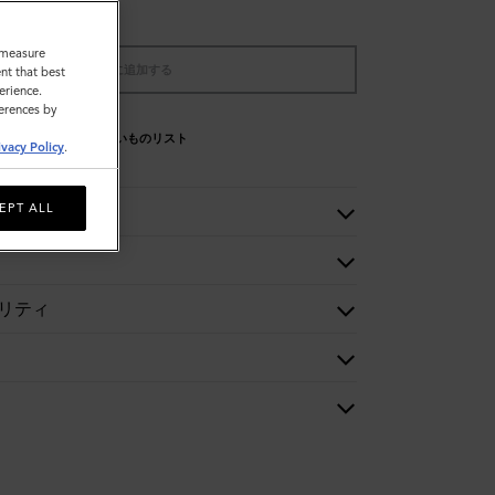
o measure
バッグに追加する
nt that best
erience.
ferences by
欲しいものリスト
ivacy Policy
.
EPT ALL
リティ