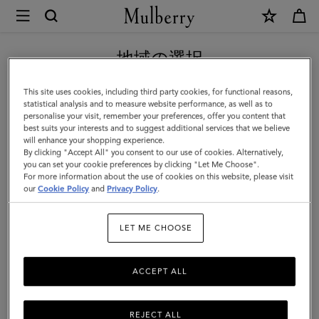
×
Mulberry
|
新作アイテム｜送料無料
マ
地域の選択
ル
現在日本サイトを閲覧していますが、アメリカにいることがわか
This site uses cookies, including third party cookies, for functional reasons,
ベ
りました。
statistical analysis and to measure website performance, as well as to
personalise your visit, remember your preferences, offer you content that
リ
best suits your interests and to suggest additional services that we believe
アメリカのサイトにいく
will enhance your shopping experience.
ー
By clicking "Accept All" you consent to our use of cookies. Alternatively,
リ
you can set your cookie preferences by clicking "Let Me Choose".
For more information about the use of cookies on this website, please visit
日本のサイトへ移動する
ー
our
Cookie Policy
and
Privacy Policy
.
フ
LET ME CHOOSE
ロ
ン
ACCEPT ALL
グ
ピ
REJECT ALL