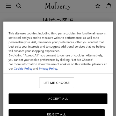
×
Mulberry
|
新作アイテム｜送料無料
ベ
地域の選択
イ
現在日本サイトを閲覧していますが、アメリカにいることがわか
This site uses cookies, including third party cookies, for functional reasons,
ズ
りました。
statistical analysis and to measure website performance, as well as to
personalise your visit, remember your preferences, offer you content that
ウ
best suits your interests and to suggest additional services that we believe
アメリカのサイトにいく
will enhance your shopping experience.
ォ
By clicking "Accept All" you consent to our use of cookies. Alternatively,
ー
you can set your cookie preferences by clicking "Let Me Choose".
For more information about the use of cookies on this website, please visit
日本のサイトへ移動する
タ
our
Cookie Policy
and
Privacy Policy
.
ー
LET ME CHOOSE
|
マ
ACCEPT ALL
ル
ベ
REJECT ALL