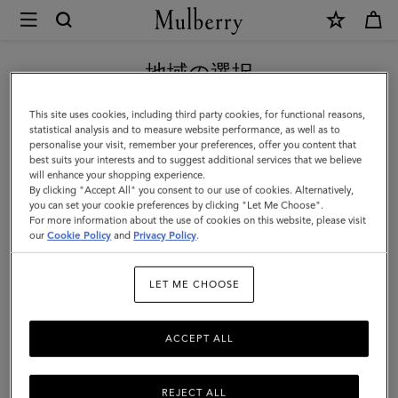
×
Mulberry
|
新作アイテム｜送料無料
ス
地域の選択
モ
現在日本サイトを閲覧していますが、アメリカにいることがわか
This site uses cookies, including third party cookies, for functional reasons,
ー
りました。
statistical analysis and to measure website performance, as well as to
personalise your visit, remember your preferences, offer you content that
ル
best suits your interests and to suggest additional services that we believe
アメリカのサイトにいく
will enhance your shopping experience.
ア
By clicking "Accept All" you consent to our use of cookies. Alternatively,
イ
you can set your cookie preferences by clicking "Let Me Choose".
For more information about the use of cookies on this website, please visit
日本のサイトへ移動する
リ
our
Cookie Policy
and
Privacy Policy
.
ス
LET ME CHOOSE
|
マ
ACCEPT ALL
ル
ベ
REJECT ALL