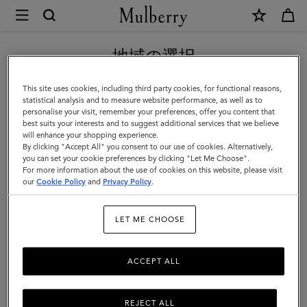
×
Mulberry
|
【重要】お盆期間中の配送に関して
ベ
地域の選択
イ
現在日本サイトを閲覧していますが、アメリカにいることがわか
This site uses cookies, including third party cookies, for functional reasons,
ズ
りました。
statistical analysis and to measure website performance, as well as to
personalise your visit, remember your preferences, offer you content that
ウ
best suits your interests and to suggest additional services that we believe
アメリカのサイトにいく
will enhance your shopping experience.
ォ
By clicking "Accept All" you consent to our use of cookies. Alternatively,
ー
you can set your cookie preferences by clicking "Let Me Choose".
For more information about the use of cookies on this website, please visit
日本のサイトへ移動する
タ
our
Cookie Policy
and
Privacy Policy
.
ー
LET ME CHOOSE
メ
タ
ACCEPT ALL
ル
ス
REJECT ALL