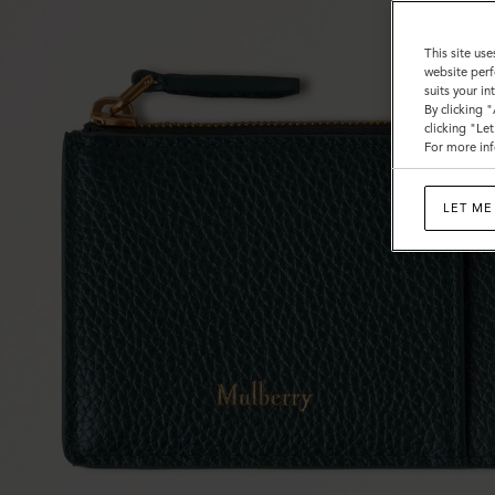
This site use
website perf
suits your i
By clicking 
clicking "Le
For more inf
LET ME