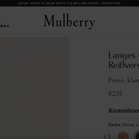
DISCOVER OUR ICONS
cken
Langes 
Reißver
Feine, kla
€235
Kostenlose
Farbe
:
Feine, 