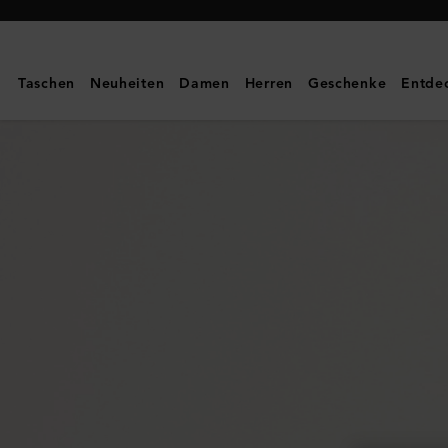
Mulberry
|
Langes
Taschen
Neuheiten
Damen
Herren
Geschenke
Entde
Continental
Kartenetui
mit
Reißverschluss
|
Feine,
klassische
Narbung
in
Mulberry
Grün