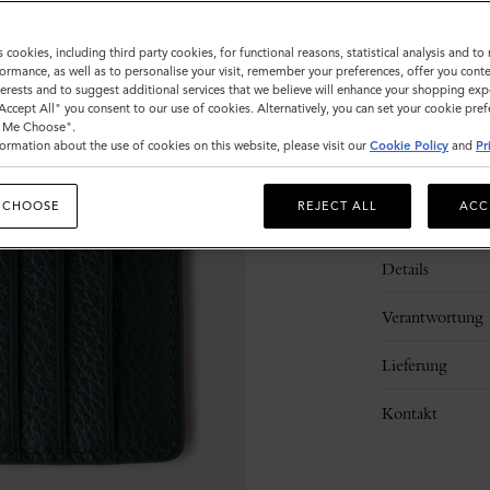
s cookies, including third party cookies, for functional reasons, statistical analysis and t
ormance, as well as to personalise your visit, remember your preferences, offer you conte
nterests and to suggest additional services that we believe will enhance your shopping exp
"Accept All" you consent to our use of cookies. Alternatively, you can set your cookie pre
t Me Choose".
ormation about the use of cookies on this website, please visit our
Cookie Policy
and
Pr
 CHOOSE
REJECT ALL
ACC
Beschreibung
Details
Verantwortung
Lieferung
Kontakt