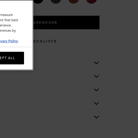
o measure
nt that best
IN DEN WARENKORB
erience.
ferences by
ivacy Policy
.
WUNSCHLISTE
EPT ALL