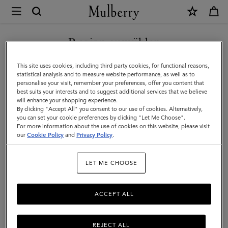
×
Mulberry
|
SHOP WHAT'S NEW WITH COMPLIMENTARY SHIPPING
Reiseaccessoires
Region auswählen
Reiseaccessoires
|
Sie befinden sich auf unserer Seite für Frankreich, aber wir
This site uses cookies, including third party cookies, for functional reasons,
Damen
Entscheiden Sie sich bei Ihren luxuriösen Reiseaccessoires für
haben festgestellt, dass Sie hier sind: Vereinigte Staaten.
statistical analysis and to measure website performance, as well as to
Mulberry. Ob Reisetaschen oder Reisepasshüllen, Duffelbags oder
personalise your visit, remember your preferences, offer you content that
Totes aus Leder – entdecken Sie gleich heute die aktuellen Styles.
best suits your interests and to suggest additional services that we believe
SEITE FÜR VEREINIGTE
will enhance your shopping experience.
STAATEN BESUCHEN
By clicking "Accept All" you consent to our use of cookies. Alternatively,
you can set your cookie preferences by clicking "Let Me Choose".
Filter And Sort
98
Products
For more information about the use of cookies on this website, please visit
our
Cookie Policy
and
Privacy Policy
.
AUF FOLGENDER WEBSEITE
FORTFAHREN: FRANKREICH
LET ME CHOOSE
ACCEPT ALL
REJECT ALL