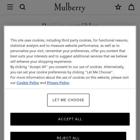
×
Mulberry
|
SHOP WHAT'S NEW WITH COMPLIMENTARY SHIPPING
Damengürtel
Region auswählen
Damengürtel
|
Sie befinden sich auf unserer Seite für Frankreich, aber wir
This site uses cookies, including third party cookies, for functional reasons,
Kleinlederwaren
Markant, zeitgemäß, von Ikonen inspiriert: Entdecken Sie bei
haben festgestellt, dass Sie hier sind: Vereinigte Staaten.
statistical analysis and to measure website performance, as well as to
Mulberry eine Auswahl an stilvollen Designer-Ledergürteln.
personalise your visit, remember your preferences, offer you content that
|
best suits your interests and to suggest additional services that we believe
SEITE FÜR VEREINIGTE
will enhance your shopping experience.
Damen
STAATEN BESUCHEN
By clicking "Accept All" you consent to our use of cookies. Alternatively,
Alle Accessoires
Schals
Hüte, Mützen & Handschuhe
Sch
you can set your cookie preferences by clicking "Let Me Choose".
For more information about the use of cookies on this website, please visit
our
Cookie Policy
and
Privacy Policy
.
Filter And Sort
5
Products
AUF FOLGENDER WEBSEITE
FORTFAHREN: FRANKREICH
LET ME CHOOSE
ACCEPT ALL
REJECT ALL