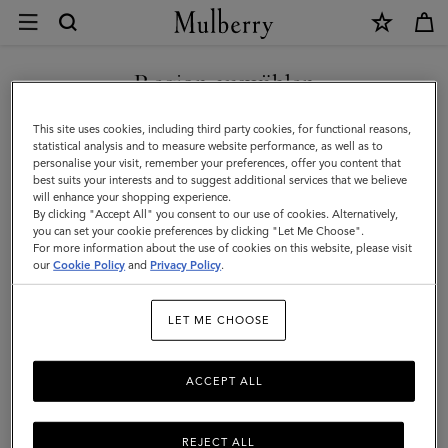
×
Kundenservice
|
Mulberry
Region auswählen
Kundenservice
FAQs
Sie befinden sich auf unserer Seite für Frankreich, aber wir
This site uses cookies, including third party cookies, for functional reasons,
haben festgestellt, dass Sie hier sind: Vereinigte Staaten.
statistical analysis and to measure website performance, as well as to
Kontakt
personalise your visit, remember your preferences, offer you content that
Retouren
best suits your interests and to suggest additional services that we believe
SEITE FÜR VEREINIGTE
will enhance your shopping experience.
STAATEN BESUCHEN
Bestellungen & Lieferung
By clicking "Accept All" you consent to our use of cookies. Alternatively,
you can set your cookie preferences by clicking "Let Me Choose".
Größe & Passform
For more information about the use of cookies on this website, please visit
our
Cookie Policy
and
Privacy Policy
.
AUF FOLGENDER WEBSEITE
Pflege & Reparaturen
FORTFAHREN: FRANKREICH
Fälschungen
LET ME CHOOSE
ACCEPT ALL
Hier finden Sie hilfreiche Informationen zu Größen, Versand,
Retouren u. v. m.
Bei weiteren Fragen steht Ihnen unser
Kundenservice
gerne zur
REJECT ALL