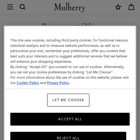
×
Mulberry
|
NEUHEITEN MIT KOSTENLOSEM VERSAND SHOPPEN
Amberley
Region auswählen
Clutch
Sie befinden sich auf unserer Seite für Österreich, aber wir
This site uses cookies, including third party cookies, for functional reasons,
|
haben festgestellt, dass Sie hier sind: Vereinigte Staaten.
statistical analysis and to measure website performance, as well as to
personalise your visit, remember your preferences, offer you content that
Klassische
best suits your interests and to suggest additional services that we believe
SEITE FÜR VEREINIGTE
will enhance your shopping experience.
Mikro-
STAATEN BESUCHEN
By clicking "Accept All" you consent to our use of cookies. Alternatively,
Narbung
you can set your cookie preferences by clicking "Let Me Choose".
For more information about the use of cookies on this website, please visit
in
our
Cookie Policy
and
Privacy Policy
.
AUF FOLGENDER WEBSEITE
FORTFAHREN: ÖSTERREICH
Nachthimmel
LET ME CHOOSE
ACCEPT ALL
REJECT ALL