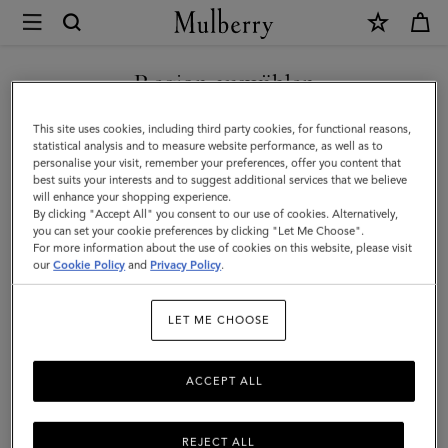
×
Mulberry
|
NEUHEITEN MIT KOSTENLOSEM VERSAND SHOPPEN
Heritage
Region auswählen
Flechtgürtel
Sie befinden sich auf unserer Seite für Österreich, aber wir
This site uses cookies, including third party cookies, for functional reasons,
|
haben festgestellt, dass Sie hier sind: Vereinigte Staaten.
statistical analysis and to measure website performance, as well as to
personalise your visit, remember your preferences, offer you content that
Kalbsleder
best suits your interests and to suggest additional services that we believe
SEITE FÜR VEREINIGTE
will enhance your shopping experience.
in
STAATEN BESUCHEN
By clicking "Accept All" you consent to our use of cookies. Alternatively,
Hellbraun
you can set your cookie preferences by clicking "Let Me Choose".
For more information about the use of cookies on this website, please visit
|
our
Cookie Policy
and
Privacy Policy
.
AUF FOLGENDER WEBSEITE
FORTFAHREN: ÖSTERREICH
Herren
LET ME CHOOSE
ACCEPT ALL
REJECT ALL