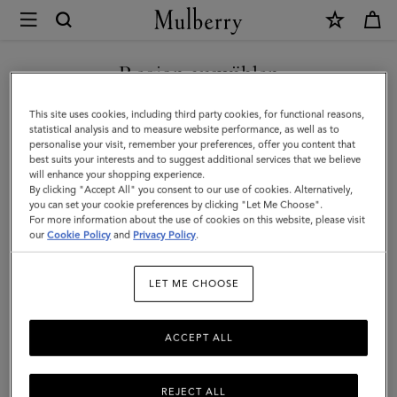
×
Mulberry
|
NEUHEITEN MIT KOSTENLOSEM VERSAND SHOPPEN
Antony
Region auswählen
|
Sie befinden sich auf unserer Seite für Österreich, aber wir
This site uses cookies, including third party cookies, for functional reasons,
Leder
haben festgestellt, dass Sie hier sind: Vereinigte Staaten.
statistical analysis and to measure website performance, as well as to
personalise your visit, remember your preferences, offer you content that
mit
best suits your interests and to suggest additional services that we believe
SEITE FÜR VEREINIGTE
will enhance your shopping experience.
klassischer
STAATEN BESUCHEN
By clicking "Accept All" you consent to our use of cookies. Alternatively,
Narbung
you can set your cookie preferences by clicking "Let Me Choose".
For more information about the use of cookies on this website, please visit
in
our
Cookie Policy
and
Privacy Policy
.
AUF FOLGENDER WEBSEITE
FORTFAHREN: ÖSTERREICH
Eiche
LET ME CHOOSE
|
Herren
ACCEPT ALL
REJECT ALL