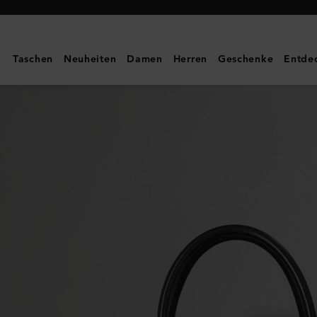
Mulberry
|
Baseball
Taschen
Neuheiten
Damen
Herren
Geschenke
Entde
Cap
aus
Cord
|
Baumwolle
in
Chalk
|
Herren