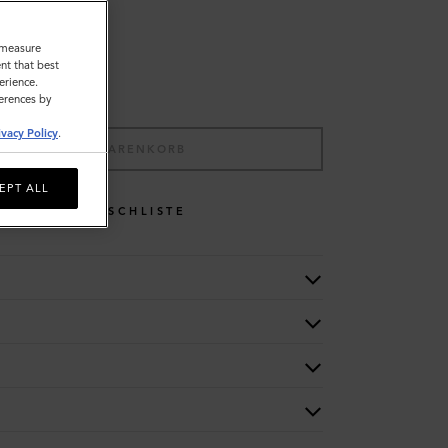
o measure
nt that best
erience.
ferences by
ivacy Policy
.
IN DEN WARENKORB
EPT ALL
WUNSCHLISTE