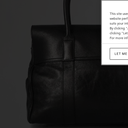
This site use
website perf
suits your i
By clicking 
clicking "Le
For more inf
LET ME