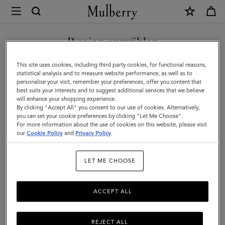
×
Mulberry
|
NEUHEITEN MIT KOSTENLOSEM VERSAND SHOPPEN
Bayswater
Region auswählen
Tote
Sie befinden sich auf unserer Seite für Österreich, aber wir
This site uses cookies, including third party cookies, for functional reasons,
|
haben festgestellt, dass Sie hier sind: Vereinigte Staaten.
statistical analysis and to measure website performance, as well as to
personalise your visit, remember your preferences, offer you content that
Leder
best suits your interests and to suggest additional services that we believe
SEITE FÜR VEREINIGTE
will enhance your shopping experience.
mit
STAATEN BESUCHEN
By clicking "Accept All" you consent to our use of cookies. Alternatively,
klassischer
you can set your cookie preferences by clicking "Let Me Choose".
For more information about the use of cookies on this website, please visit
Narbung
our
Cookie Policy
and
Privacy Policy
.
AUF FOLGENDER WEBSEITE
FORTFAHREN: ÖSTERREICH
in
LET ME CHOOSE
Mulberry
Grün
ACCEPT ALL
REJECT ALL