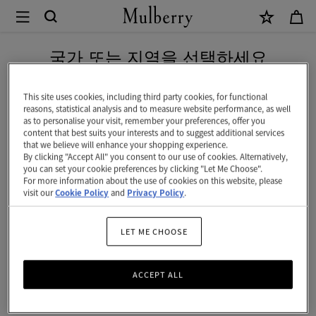
×
Mulberry
|
네이버 페이로 안전하게 결제하세요
이
국가 또는 지역을 선택하세요
즐
현재 대한민국에서 접속하신 국가 웹사이트는 미국입니다.
링
This site uses cookies, including third party cookies, for functional
reasons, statistical analysis and to measure website performance, as well
턴
as to personalise your visit, remember your preferences, offer you
미국 웹사이트로 이동하기
content that best suits your interests and to suggest additional services
버
that we believe will enhance your shopping experience.
By clicking "Accept All" you consent to our use of cookies. Alternatively,
킷
대한민국 사이트에서 계속 하기
you can set your cookie preferences by clicking "Let Me Choose".
For more information about the use of cookies on this website, please
|
visit our
Cookie Policy
and
Privacy Policy
.
오
크
LET ME CHOOSE
&
ACCEPT ALL
내
추