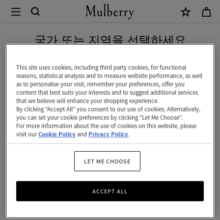
×
Mulberry
|
신상 상품을 무료 배송으로 만나보세요
Mulberry
국가 또는 지역을 선택하세요
트
현재 대한민국에서 접속하신 국가 웹사이트는 미국입니다.
리
This site uses cookies, including third party cookies, for functional
reasons, statistical analysis and to measure website performance, as well
스
as to personalise your visit, remember your preferences, offer you
미국 웹사이트로 이동하기
content that best suits your interests and to suggest additional services
몰
that we believe will enhance your shopping experience.
By clicking "Accept All" you consent to our use of cookies. Alternatively,
스
대한민국 사이트에서 계속 하기
you can set your cookie preferences by clicking "Let Me Choose".
For more information about the use of cookies on this website, please
키
visit our
Cookie Policy
and
Privacy Policy
.
니
스
LET ME CHOOSE
카
ACCEPT ALL
프
|