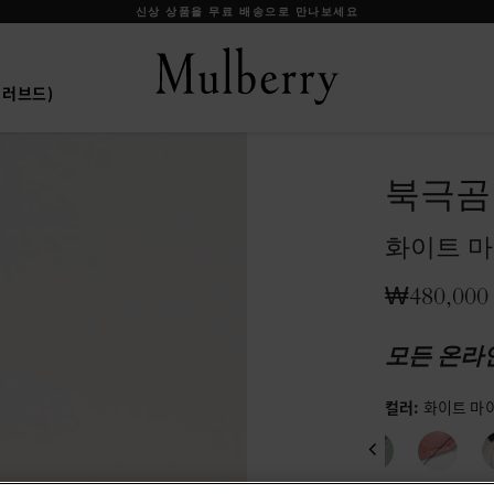
신상 상품을 무료 배송으로 만나보세요
프리러브드)
북극곰
화이트 
₩480,000
모든 온라
컬러
:
화이트 마