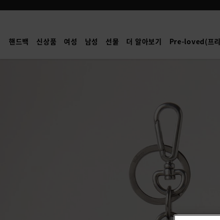
Mulberry
|
북
핸드백
신상품
여성
남성
선물
더 알아보기
Pre-loved(
극
곰
지
퍼
케
이
스
키
링
|
화