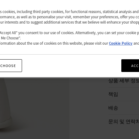
품절
es cookies, including third party cookies, for functional reasons, statistical analysis a
ormance, as well as to personalise your visit, remember your preferences, offer you c
our interests and to suggest additional services that we believe will enhance your shop
쇼핑백
"Accept All" you consent to our use of cookies. Alternatively, you can set your cookie 
t Me Choose".
ormation about the use of cookies on this website, please visit our
Cookie Policy
an
 CHOOSE
ACC
상품 설명
상품 세부 정
책임
배송
문의 및 연락