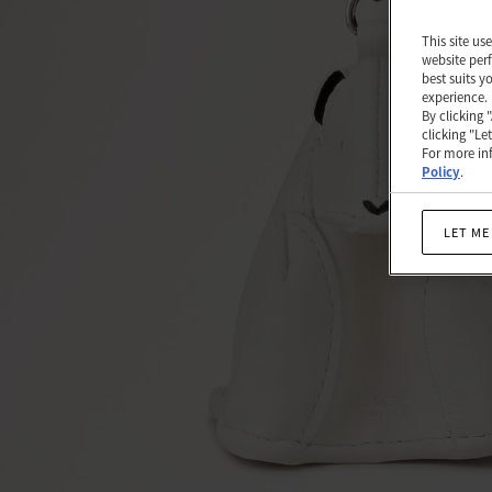
이
This site us
트
website perf
best suits y
마
experience.
이
By clicking 
clicking "Le
크
For more inf
Policy
.
로
클
LET ME
래
식
그
레
인
|
Women