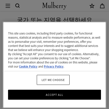
×
Mulberry
|
네이버 페이로 안전하게 결제하세요
베
국가 또는 지역을 선택하세요
이
현재 대한민국에서 접속하신 국가 웹사이트는 미국입니다.
스
This site uses cookies, including third party cookies, for functional
reasons, statistical analysis and to measure website performance, as well
워
as to personalise your visit, remember your preferences, offer you
미국 웹사이트로 이동하기
content that best suits your interests and to suggest additional services
터
that we believe will enhance your shopping experience.
By clicking "Accept All" you consent to our use of cookies. Alternatively,
스
대한민국 사이트에서 계속 하기
you can set your cookie preferences by clicking "Let Me Choose".
For more information about the use of cookies on this website, please
몰
visit our
Cookie Policy
and
Privacy Policy
.
반
지
LET ME CHOOSE
|
ACCEPT ALL
골
드