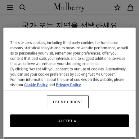
×
Mulberry
|
네이버 페이로 안전하게 결제하세요
스
국가 또는 지역을 선택하세요
몰
현재 대한민국에서 접속하신 국가 웹사이트는 미국입니다.
보
This site uses cookies, including third party cookies, for functional
reasons, statistical analysis and to measure website performance, as well
스
as to personalise your visit, remember your preferences, offer you
미국 웹사이트로 이동하기
content that best suits your interests and to suggest additional services
턴
that we believe will enhance your shopping experience.
By clicking "Accept All" you consent to our use of cookies. Alternatively,
|
대한민국 사이트에서 계속 하기
you can set your cookie preferences by clicking "Let Me Choose".
For more information about the use of cookies on this website, please
코
visit our
Cookie Policy
and
Privacy Policy
.
랄
오
LET ME CHOOSE
렌
ACCEPT ALL
지
헤