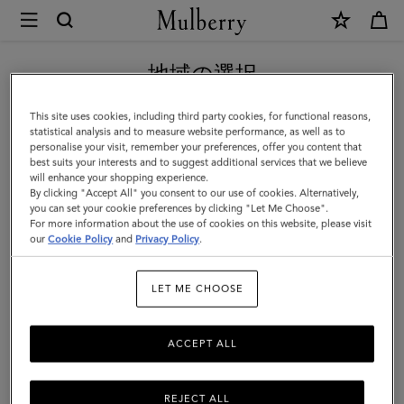
×
Mulberry
|
新作アイテム｜送料無料
フ
地域の選択
ァ
現在日本サイトを閲覧していますが、アメリカにいることがわか
This site uses cookies, including third party cookies, for functional reasons,
リ
りました。
statistical analysis and to measure website performance, as well as to
personalise your visit, remember your preferences, offer you content that
ン
best suits your interests and to suggest additional services that we believe
アメリカのサイトにいく
will enhance your shopping experience.
ド
By clicking "Accept All" you consent to our use of cookies. Alternatively,
ン
you can set your cookie preferences by clicking "Let Me Choose".
For more information about the use of cookies on this website, please visit
日本のサイトへ移動する
ロ
our
Cookie Policy
and
Privacy Policy
.
ン
LET ME CHOOSE
グ
ジ
ACCEPT ALL
ッ
プ
REJECT ALL