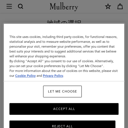
×
Mulberry
|
新作アイテム｜送料無料
ダ
地域の選択
ー
現在日本サイトを閲覧していますが、アメリカにいることがわか
This site uses cookies, including third party cookies, for functional reasons,
リ
りました。
statistical analysis and to measure website performance, as well as to
personalise your visit, remember your preferences, offer you content that
ー
best suits your interests and to suggest additional services that we believe
アメリカのサイトにいく
will enhance your shopping experience.
ウ
By clicking "Accept All" you consent to our use of cookies. Alternatively,
ォ
you can set your cookie preferences by clicking "Let Me Choose".
For more information about the use of cookies on this website, please visit
日本のサイトへ移動する
レ
our
Cookie Policy
and
Privacy Policy
.
ッ
LET ME CHOOSE
ト
|
ACCEPT ALL
ジ
ュ
REJECT ALL