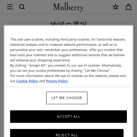
×
Mulberry
|
新作アイテム｜送料無料
ア
地域の選択
ン
現在日本サイトを閲覧していますが、アメリカにいることがわか
This site uses cookies, including third party cookies, for functional reasons,
バ
りました。
statistical analysis and to measure website performance, as well as to
personalise your visit, remember your preferences, offer you content that
リ
best suits your interests and to suggest additional services that we believe
アメリカのサイトにいく
will enhance your shopping experience.
ー
By clicking "Accept All" you consent to our use of cookies. Alternatively,
ク
you can set your cookie preferences by clicking "Let Me Choose".
For more information about the use of cookies on this website, please visit
日本のサイトへ移動する
ラ
our
Cookie Policy
and
Privacy Policy
.
ッ
LET ME CHOOSE
チ
|
ACCEPT ALL
ブ
ラ
REJECT ALL