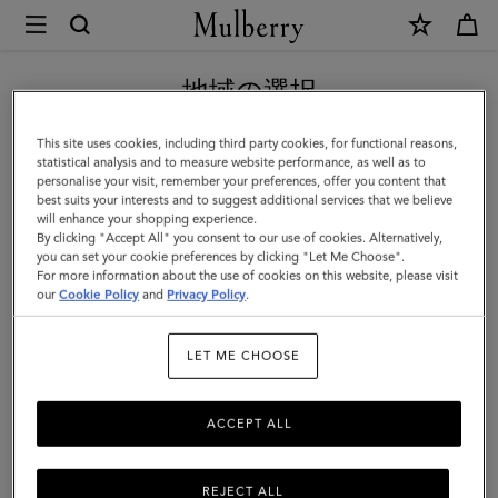
×
Mulberry
|
新作アイテム｜送料無料
ス
地域の選択
モ
現在日本サイトを閲覧していますが、アメリカにいることがわか
This site uses cookies, including third party cookies, for functional reasons,
ー
りました。
statistical analysis and to measure website performance, as well as to
personalise your visit, remember your preferences, offer you content that
ル
best suits your interests and to suggest additional services that we believe
アメリカのサイトにいく
will enhance your shopping experience.
ア
By clicking "Accept All" you consent to our use of cookies. Alternatively,
ン
you can set your cookie preferences by clicking "Let Me Choose".
For more information about the use of cookies on this website, please visit
日本のサイトへ移動する
ト
our
Cookie Policy
and
Privacy Policy
.
ニ
LET ME CHOOSE
ー
|
ACCEPT ALL
ア
ウ
REJECT ALL