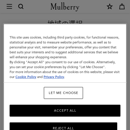
×
Mulberry
|
新作アイテム｜送料無料
ベ
地域の選択
イ
現在日本サイトを閲覧していますが、アメリカにいることがわか
This site uses cookies, including third party cookies, for functional reasons,
ズ
りました。
statistical analysis and to measure website performance, as well as to
personalise your visit, remember your preferences, offer you content that
ウ
best suits your interests and to suggest additional services that we believe
アメリカのサイトにいく
will enhance your shopping experience.
ォ
By clicking "Accept All" you consent to our use of cookies. Alternatively,
ー
you can set your cookie preferences by clicking "Let Me Choose".
For more information about the use of cookies on this website, please visit
日本のサイトへ移動する
タ
our
Cookie Policy
and
Privacy Policy
.
ー
LET ME CHOOSE
9
to
ACCEPT ALL
5
|
REJECT ALL