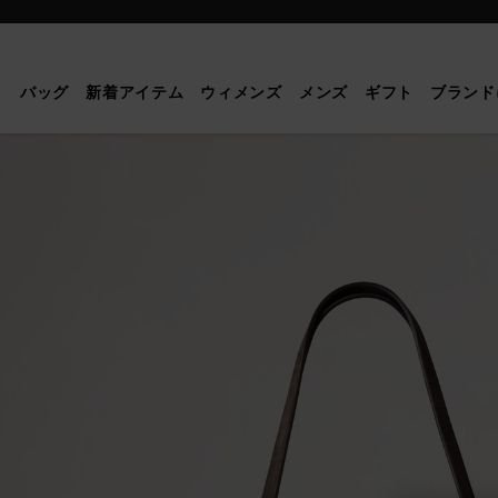
Mulberry
|
ス
バッグ
新着アイテム
ウィメンズ
メンズ
ギフト
ブランド
エ
ー
ド
ツ
リ
ー
ト
ー
ト
|
チ