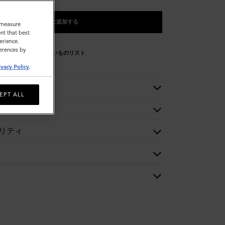
バッグに追加する
o measure
nt that best
erience.
ferences by
欲しいものリスト
ivacy Policy
.
EPT ALL
リティ