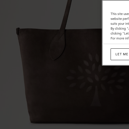
ョ
コ
This site use
website perf
レ
suits your i
By clicking 
ー
clicking "Le
For more inf
ト
ス
LET ME
エ
ー
ド
|
Women