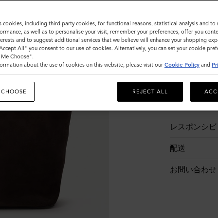
s cookies, including third party cookies, for functional reasons, statistical analysis and t
ormance, as well as to personalise your visit, remember your preferences, offer you conte
nterests and to suggest additional services that we believe will enhance your shopping exp
"Accept All" you consent to our use of cookies. Alternatively, you can set your cookie pre
t Me Choose".
ormation about the use of cookies on this website, please visit our
Cookie Policy
and
Pr
商品説明
 CHOOSE
REJECT ALL
ACC
商品詳細
レスポンシビ
配送
お問い合わせ