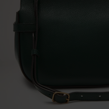
|
Women