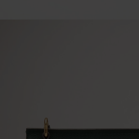
ー
ル
ク
ラ
シ
ッ
ク
グ
レ
イ
ン
レ
ザ
ー