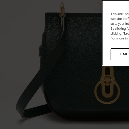
ェ
ル
This site use
website perf
|
suits your i
By clicking 
マ
clicking "Le
For more inf
ル
ベ
LET ME
リ
ー
グ
リ
ー
ン
ス
モ