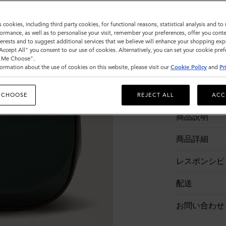
s cookies, including third party cookies, for functional reasons, statistical analysis and t
ormance, as well as to personalise your visit, remember your preferences, offer you conte
nterests and to suggest additional services that we believe will enhance your shopping exp
"Accept All" you consent to our use of cookies. Alternatively, you can set your cookie pre
t Me Choose".
ormation about the use of cookies on this website, please visit our
Cookie Policy
and
Pr
 CHOOSE
REJECT ALL
ACC
商品説明
商品詳細
レスポンシビ
配送
お問い合わせ