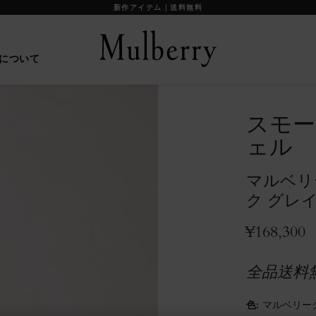
【重要】お盆期間中の配送に関して
について
スモー
ェル
マルベリ
ク グレ
¥168,300
全品送料
色
:
マルベリー