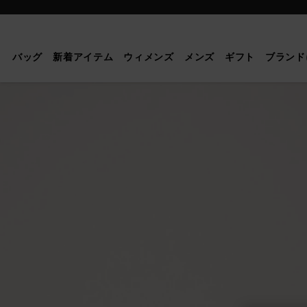
Mulberry
|
ス
バッグ
新着アイテム
ウィメンズ
メンズ
ギフト
ブランド
モ
ー
ル
ア
ン
バ
リ
ー
サ
ッ
チ