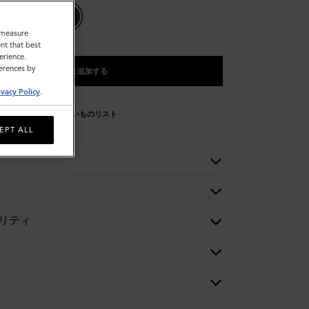
o measure
nt that best
erience.
ferences by
バッグに追加する
ivacy Policy
.
欲しいものリスト
EPT ALL
リティ