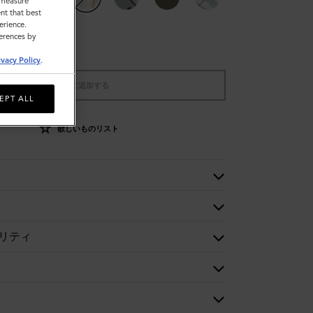
o measure
nt that best
erience.
ferences by
ivacy Policy
.
バッグに追加する
EPT ALL
欲しいものリスト
リティ