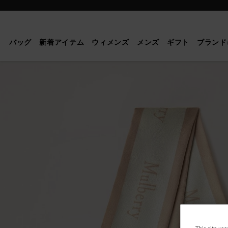
Mulberry
|
ロ
バッグ
新着アイテム
ウィメンズ
メンズ
ギフト
ブランド
ゴ
ボ
ー
ダ
ー
ス
キ
ニ
ー
ス
カ