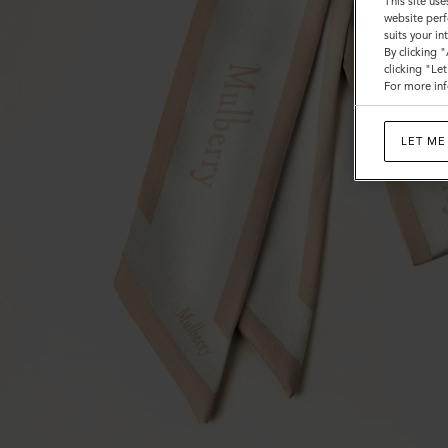
This site use
ー
website perf
suits your i
フ
By clicking 
clicking "Le
|
For more inf
メ
イ
LET ME
プ
ル-
チ
ョ
ー
ク
再
生
ポ