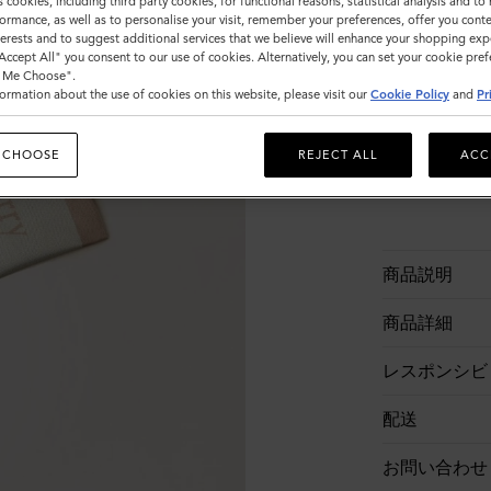
s cookies, including third party cookies, for functional reasons, statistical analysis and t
ormance, as well as to personalise your visit, remember your preferences, offer you conte
nterests and to suggest additional services that we believe will enhance your shopping exp
在庫なし
"Accept All" you consent to our use of cookies. Alternatively, you can set your cookie pre
t Me Choose".
ormation about the use of cookies on this website, please visit our
Cookie Policy
and
Pr
 CHOOSE
REJECT ALL
ACC
商品説明
商品詳細
レスポンシビ
配送
お問い合わせ