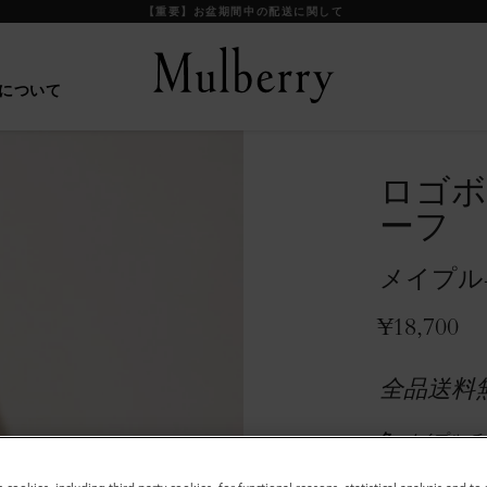
【重要】お盆期間中の配送に関して
について
ロゴボ
ーフ
メイプル
¥18,700
全品送料
色
:
メイプル-