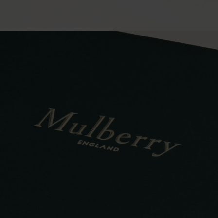
リ
エ
ス
テ
ル
|
Women